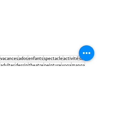
vacances
ados
enfants
spectacle
activité
stage
adultes
dessin
theatre
peinture
yoga
manga
hip hop
jeux de société
révision
brevet
hiver
créer
eloquence
stress
meditation
bricolage
videos
mars
février
Point du jour