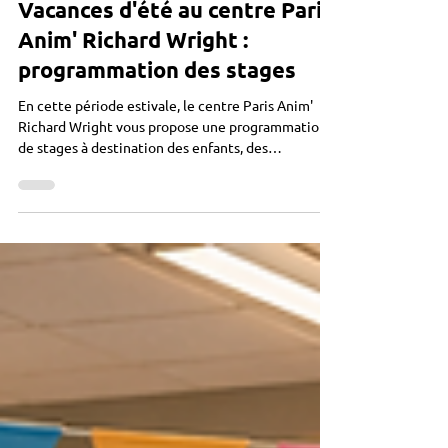
Richard Wright
Vacances d'été au centre Paris
Anim' Richard Wright :
programmation des stages
En cette période estivale, le centre Paris Anim'
Richard Wright vous propose une programmation
de stages à destination des enfants, des
adolescents et des adultes. Consulter la
programmation ! La semaine du 6 au 10 juillet :
Théâtre et arts plastiques 4/5 ans et 6/7 ans de
10h à 12h chant 7/12 ans de 10h à 12h Sciences
7/12 ans de 15h à 17h KPOP 6/12 ans de 14h à 15h
KPOP 13/17 ans de 15h15 à 17h15 couture à partir
de 16 ans de 10h à 13h Dessin portrait adultes de
10h à 12h R