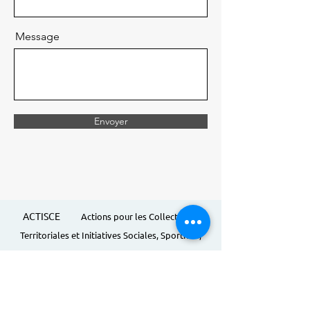
Message
Envoyer
ACTISCE
Actions pour les Collectivités
Territoriales et Initiatives Sociales, Sportives,
Culturelles et Educatives | 12 rue Gouthière |
75013 Paris |
01 45 81 13 13
© Actisce - 2023