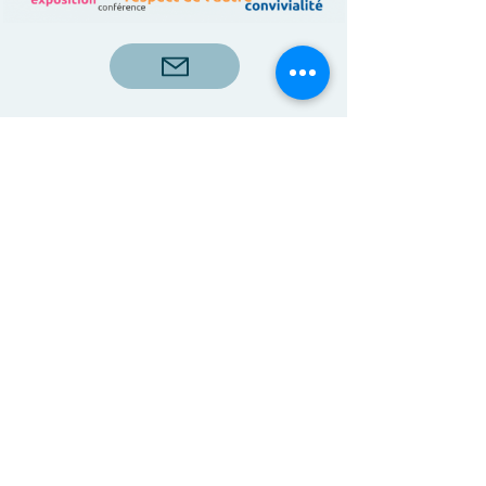
ACTISCE
Actions pour les Collectivités
Territoriales et Initiatives Sociales, Sportives,
Culturelles et Educatives | 12 rue Gouthière |
75013 Paris |
01 45 81 13 13
© Actisce - 2023
s'inscrire à notre lettre
d'information
S'abonner