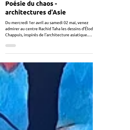
Rachid Taha
Poésie du chaos -
architectures d'Asie
Du mercredi 1er avril au samedi 02 mai, venez
admirer au centre Rachid Taha les dessins d’Élodie
Chappuis, inspirés de l'architecture asiatique.
"Cette série de dessins est une exploration
poétique de l’architecture asiatique, inspirée par
des façades modestes, souvent situées en marge.
Ce qui m’attire, ce sont les rues d’Asie, leur
désordre vivant, les fils électriques emmêlés, les
façades faites de bric et de broc, la fragilité des
courbes, les textures inattendues. Ces d