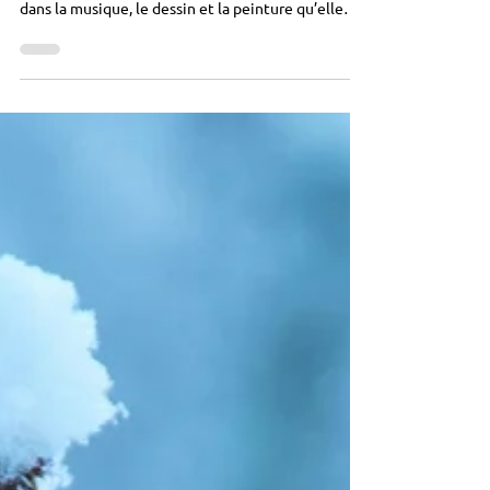
Femme et liberté
EXPOSITION DE PEINTURE Léa Lydie L. est
peintre, autrice compositrice et interprète. C’est
dans la musique, le dessin et la peinture qu’elle
construit une vie parallèle où tout est plus doux,
harmonieux et intense. La formule n’est jamais
tout à fait la même, mais l’énergie qui la guide se
compose toujours d’un mélange exalté de désir, de
charme, de désespoir, avec sans cesse la même
cible : la vie, la beauté, les couleurs qui dansent.
Peinture de Léa Lydie L.