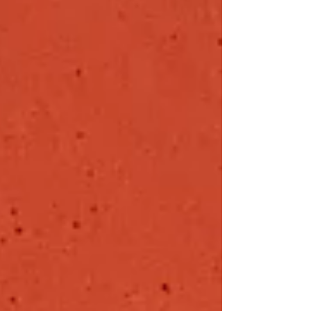
propose des activités pour les jeunes ! Du 02 mars
au 06 mars L'accueil collectif des mineurs pour les
7-10 ans et 11-15 ans 7-11 ans Matin 10h Après-
midi 17h30 Lundi 02 mars Accueil et jeux de
présentation Multisport Mardi 03 mars Loup-garou
Patinoire Mercredi 04 mars Jeux vidéo Spectacle
“Papy Quichotte” Jeudi 05 mars Centre Kapla
Paris Cinéma Vendredi 06 mars Atelier des
Lumières Dinosaure Grand jeu commun Inscription
sur an