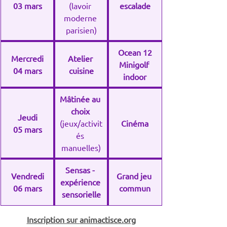
03 mars
(lavoir 
escalade
moderne 
parisien)
Ocean 12
Mercredi
Atelier 
Minigolf 
04 mars
cuisine
indoor
Mâtinée au 
choix 
Jeudi
(jeux/activit
Cinéma
05 mars
és 
manuelles)
Sensas - 
Vendredi
Grand jeu 
expérience 
06 mars
commun
sensorielle
Inscription sur 
animactisce.org