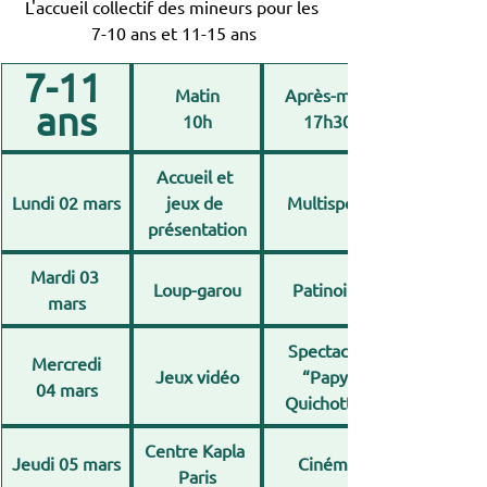
L'accueil collectif des mineurs pour les 
7-10 ans et 11-15 ans
7-11 
Matin
Après-midi
ans
10h
17h30
Accueil et 
Lundi 02 mars
jeux de 
Multisport
présentation
Mardi 03 
Loup-garou
Patinoire
mars
Spectacle 
Mercredi
Jeux vidéo
“Papy 
04 mars
Quichotte”
Centre Kapla 
Jeudi 05 mars
Cinéma
Paris