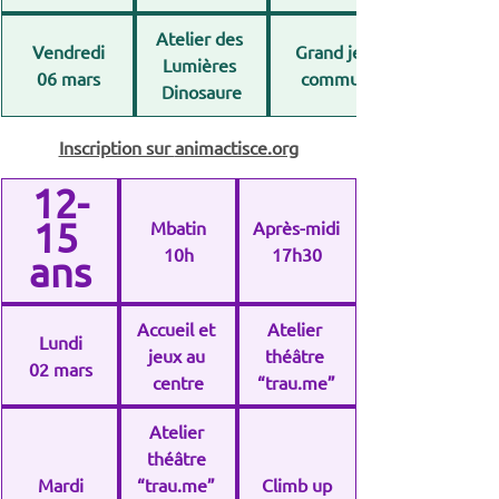
Atelier des 
Vendredi
Grand jeu 
Lumières 
06 mars
commun
Dinosaure
Inscription sur 
animactisce.org
12-
15 
Mbatin
Après-midi
10h
17h30
ans
Accueil et 
Atelier 
Lundi
jeux au 
théâtre 
02 mars
centre
“
trau.me
”
Atelier 
théâtre 
Mardi
“
trau.me
” 
Climb up