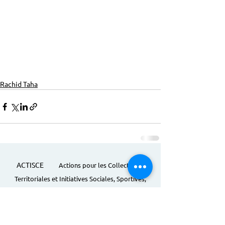
Rachid Taha
ACTISCE
Actions pour les Collectivités
Territoriales et Initiatives Sociales, Sportives,
Culturelles et Educatives | 12 rue Gouthière |
75013 Paris |
01 45 81 13 13
© Actisce - 2023