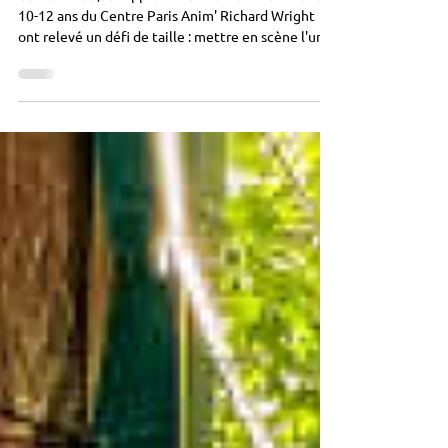
Cette année, les apprentis comédiens de l'atelier
10-12 ans du Centre Paris Anim' Richard Wright
ont relevé un défi de taille : mettre en scène l'un
des romans du Prix de Littérature Jeunesse de
l'UNICEF. Mais c'est quoi au juste, le Prix de
Littérature Jeunesse de l'UNICEF ? Et comment
est-ce qu'on adapte un roman en pièce de théâtre
? On a retrouvé le groupe, guidé par Sarah, à trois
moments clés de l'année : Le début du travail de
mise en scène, les derniers préparatifs à