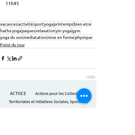
11h45
vacances
activité
sport
yoga
printemps
bien etre
hatha yoga
paques
relaxation
yin yoga
gym
yoga du son
mediatation
mise en forme
physique
Point du jour
ACTISCE
Actions pour les Collectivités
Territoriales et Initiatives Sociales, Sportives,
Culturelles et Educatives | 12 rue Gouthière |
75013 Paris |
01 45 81 13 13
© Actisce - 2023