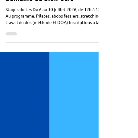
Semaine du bien-être
Stages dultes Du 6 au 10 juillet 2026, de 12h à 13h
Au programme, Pilates, abdos fessiers, stretching,
travail du dos (méthode ELDOA) Inscriptions à la
semaine ou à la séance Rendez-vous sur
www.animactisce.org ou à l’accueil du centre
Tarifs en fonction des revenus