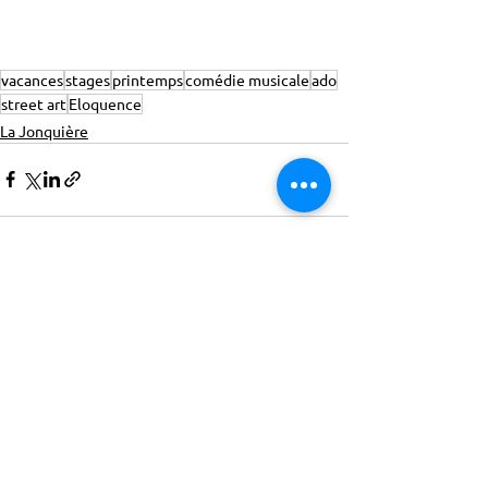
vacances
stages
printemps
comédie musicale
ado
street art
Eloquence
La Jonquière
ACTISCE
Actions pour les Collectivités
Territoriales et Initiatives Sociales, Sportives,
Culturelles et Educatives | 12 rue Gouthière |
75013 Paris |
01 45 81 13 13
© Actisce - 2023
s'inscrire à notre lettre