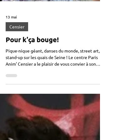
13 mai
Censier
Pour k'ça bouge!
Pique-nique géant, danses du monde, street art,
stand-up sur les quais de Seine ! Le centre Paris
Anim’ Censier a le plaisir de vous convier à son
événement annuel "Pour k’ça bouge !” Venez
partager un moment de convivialité sur les quais
des seine ! Au programme : pique-nique (n'oubliez
pas votre panier !), danses du monde, street-art,
stand-up, …