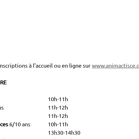
criptions à l'accueil ou en ligne sur 
www.animactisce.
BRE
5/7 ans 					10h-11h
5/6 ans 				11h-12h
 8/10 ans 					11h-12h
ices
 6/10 ans 		10h-11h
 11/15 ans 				13h30-14h30