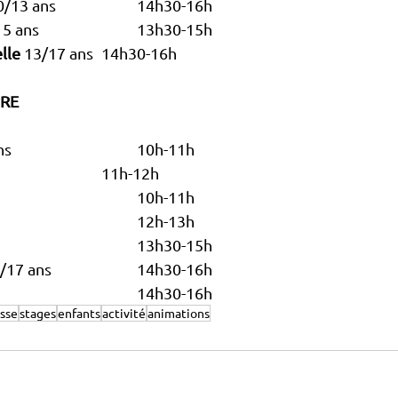
 10/13 ans 			14h30-16h
 11/15 ans 			13h30-15h
lle
 13/17 ans 	14h30-16h
BRE
 6/8 ans 				10h-11h
 5/7 ans 				11h-12h
 7/9 ans 					10h-11h
 10/13ans 					12h-13h
 10/13 ans					13h30-15h
 13/17 ans			14h30-16h
13/17 ans 					14h30-16h
sse
stages
enfants
activité
animations