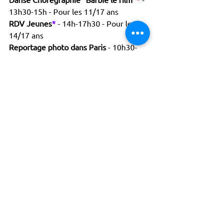
13h30-15h - Pour les 11/17 ans
RDV Jeunes
*
- 14h-17h30 - Pour les 
14/17 ans
Reportage photo dans Paris 
- 10h30-
12h30 - Pour les 11/17 ans
*
Représentation à la fan zone du parc 
Sainte-Périne (75016) samedi 31/08
*
gratuit sur inscription à l'accueil du 
centre
vacances
jeunesse
stages
Point du jour