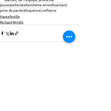
jeune
atelier
ateliers
6ème arrondissement
prise de parole
éloquence
confiance
Hautefeuille
Richard Wright
ACTISCE
Actions pour les Collectivités
Territoriales et Initiatives Sociales, Sportives,
Culturelles et Educatives | 12 rue Gouthière |
75013 Paris |
01 45 81 13 13
© Actisce - 2023
s'inscrire à notre lettre
d'information