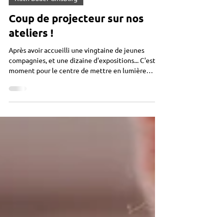
4 mai
Ruth Bader Ginsburg
Coup de projecteur sur nos
ateliers !
Après avoir accueilli une vingtaine de jeunes
compagnies, et une dizaine d'expositions... C'est le
moment pour le centre de mettre en lumière
votre travail ! Couloirs du centre, salles de danse et
salle de spectacle sont réquisitionnés pour les
expositions et prestations de fin d'année. A vos
marques... Prêts... brillez ! Les expositions Dessin
Peinture adultes (Liping) : du 6 au 26 mai dans les
deux couloirs Broderie et crochet : du 23 mai au 6
juin à l'accueil Manga, arts p