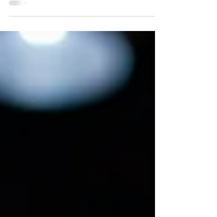
Les Centres Paris Anim Richard Wright et Ruth
Bader Ginsburg s'engagent pour le Téléthon ! Si
vous avez entre 13 et 30 ans et que vous souhaitez
vous investir, c’est l’occasion idéale. Une action en
deux temps : 1 atelier pour apprendre le crochet et
également créer pour soutenir le Téléthon Samedi
15 novembre 2025 : 16h à 18h Au Centre Paris
Anim Richard Wright 76 bis rue de Rennes 75006
Paris. 1 Rendez-vous : samedi 6 décembre de 14h à
17h pour l'après midi spéciale