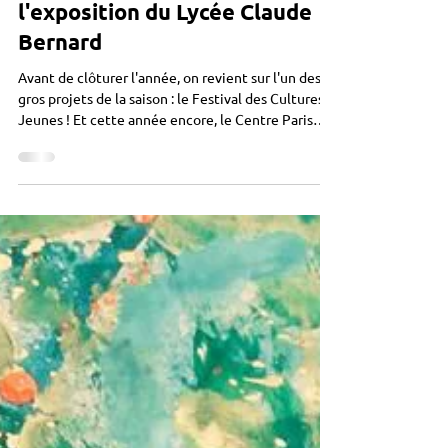
FCJ 2026 - Retour sur
l'exposition du Lycée Claude
Bernard
Avant de clôturer l'année, on revient sur l'un des
gros projets de la saison : le Festival des Cultures
Jeunes ! Et cette année encore, le Centre Paris
Anim' Point du Jour a accueilli une exposition des
élèves en section arts plastiques du Lycée Claude
Bernard. Tous devaient travailler sur le thème
"Mythes et Légendes". On est allés les rencontrer
dans leur classe en février, quelques semaines
avant le début de l'événement. Un grand merci à
Virginie Restain, leur professeure