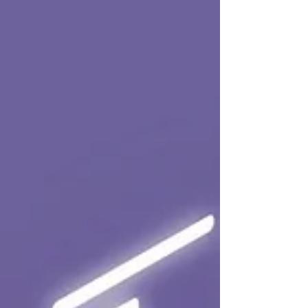
31 mai 2026 : Pour k'ça bouge, un programme riche
et varié sur les quais de seine : Pique-nique, danses
du monde, workshops et exposition éphémère. ◇
Samedi 6 juin 2026 : Gala de natation et natation
synchronisée à la piscine Jean Taris. ◇ Mercredi 10
juin 2026 : Représentations d