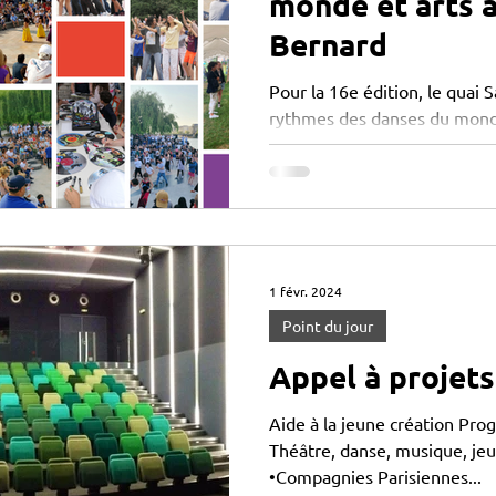
monde et arts a
Bernard
Pour la 16e édition, le quai 
rythmes des danses du monde
danses, workshops,...
1 févr. 2024
Point du jour
Appel à projets
Aide à la jeune création Pr
Théâtre, danse, musique, jeun
•Compagnies Parisiennes...