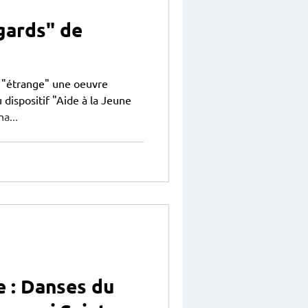
gards" de
"étrange" une oeuvre
 dispositif "Aide à la Jeune
a...
e : Danses du