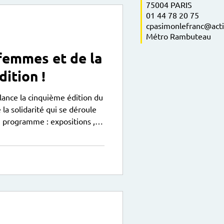
75004 PARIS
01 44 78 20 75
cpasimonlefranc@acti
Métro Rambuteau
femmes et de la
dition !
lance la cinquième édition du
ité qui se déroule
 programme : expositions ,
s de détails ci-dessous :