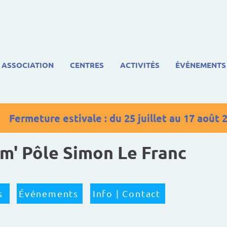
ASSOCIATION
CENTRES
ACTIVITÉS
ÉVÉNEMENTS
Fermeture estivale : du 25 juillet au 17 août 
im' Pôle Simon Le Franc
s
Événements
Info | Contact