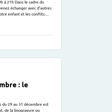
h à 21h Dans le cadre du
, venez échanger avec d’autres
otre enfant et les conflits
 Comment en éviter certains,
tout comment se positionner
ien ? avec Marion Leprovost,
 : “Mère de 2 filles,
s leur quotidien avec leur
de colère
mbre : le
s du 29 au 31 décembre est
nt, de la linogravure ou