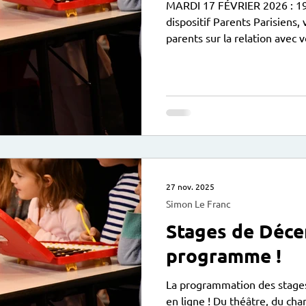
MARDI 17 FÉVRIER 2026 : 19
dispositif Parents Parisiens
parents sur la relation avec v
que vous pouvez rencontrer.
en apaiser d’autres ? Et sur
et mieux les vivre au quotid
accompagnante en parentalité
j'accompagne les parents dan
enfant et adolescent (crises 
27 nov. 2025
Simon Le Franc
Stages de Déce
programme !
La programmation des stage
en ligne ! Du théâtre, du cha