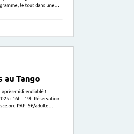
ogramme, le tout dans une
 pour vous inscrire :
/16-trouver-un-stage.htm?
re=18&public=&idtf=16 A
uner, les enfants peuvent
s au Tango
 après-midi endiablé !
5 : 16h - 19h Réservation
.e.s obligatoirement
u