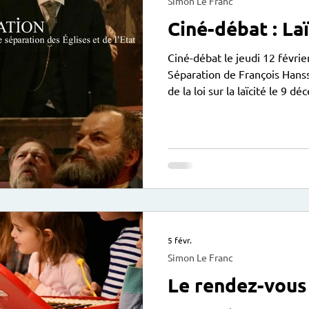
Simon Le Franc
Ciné-débat : Laï
Ciné-débat le jeudi 12 février à 19h autour du film 
Séparation de François Hanss, à l'occasion du centenaire
de la loi sur la laïcité le 9
par Sylvain Solustri sera suivi d’une collation. Entrée libre.
Exposition didactique du Pat
voir actuellement au centre.
5 févr.
Simon Le Franc
Le rendez-vous