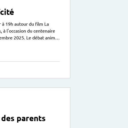
cité
La
 décembre 2025. Le débat animé
ronage Laïque Jules Vallès à
 des parents