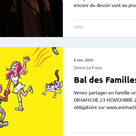
encore du dessin sont au pr
ambiance de Noël ! Ici le lien
https://www.animactisce.org
keywords=&categorie=&cent
noter : Sur le temps du déje
apporter leur pique-nique.
6 nov. 2025
Simon Le Franc
Bal des Famille
Venez partager en famille un
DIMANCHE 23 NOVEMBRE 202
obligatoire sur www.animactisce.org PAF: 5€/adulte
Accessible à tou.te.s, mineur
accompagné.e.s d'un parent. Le Tango : 11-13 rue a
Maire 75003 Paris