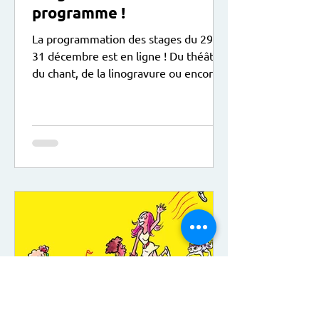
programme !
La programmation des stages du 29 au
31 décembre est en ligne ! Du théâtre,
du chant, de la linogravure ou encore
du dessin sont au programme, le tout
dans une ambiance de Noël ! Ici le lien
pour vous inscrire :
https://www.animactisce.org/16-
trouver-un-stage.htm?
keywords=&categorie=&centre=18&pu
blic=&idtf=16 A noter : Sur le temps du
déjeuner, les enfants peuvent apporter
leur pique-nique.