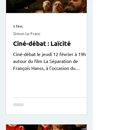
5 févr.
Simon Le Franc
Ciné-débat : Laïcité
Ciné-débat le jeudi 12 février à 19h
autour du film La Séparation de
François Hanss, à l'occasion du
centenaire de la loi sur la laïcité le 9
décembre 2025. Le débat animé par
Sylvain Solustri sera suivi d’une
collation. Entrée libre. Exposition
didactique du Patronage Laïque Jules
Vallès à voir actuellement au centre.