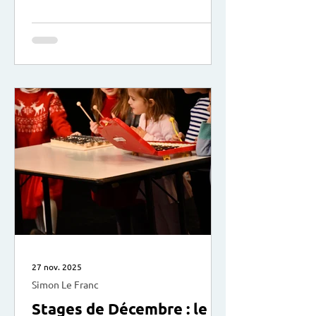
votre enfant et les conflits que vous
pouvez rencontrer. Comment en éviter
certains, en apaiser d’autres ? Et
surtout comment se positionner et
mieux les vivre au quotidien ? avec
Marion Leprovost, accompagnante en
parentalité : “Mère de 2 filles,
j'accompagne les parents dans leur
quotidien avec leur enfant et
adolescent (crises de colère
27 nov. 2025
Simon Le Franc
Stages de Décembre : le