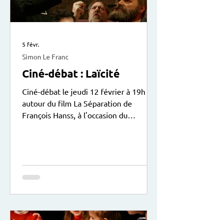
5 févr.
Simon Le Franc
Ciné-débat : Laïcité
Ciné-débat le jeudi 12 février à 19h
autour du film La Séparation de
François Hanss, à l'occasion du
centenaire de la loi sur la laïcité le 9
décembre 2025. Le débat animé par
Sylvain Solustri sera suivi d’une
collation. Entrée libre. Exposition
didactique du Patronage Laïque Jules
Vallès à voir actuellement au centre.