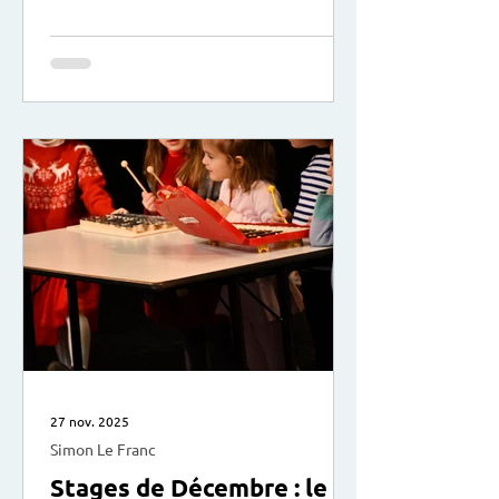
votre enfant et les conflits que vous
pouvez rencontrer. Comment en éviter
certains, en apaiser d’autres ? Et
surtout comment se positionner et
mieux les vivre au quotidien ? avec
Marion Leprovost, accompagnante en
parentalité : “Mère de 2 filles,
j'accompagne les parents dans leur
quotidien avec leur enfant et
adolescent (crises de colère
27 nov. 2025
Simon Le Franc
Stages de Décembre : le