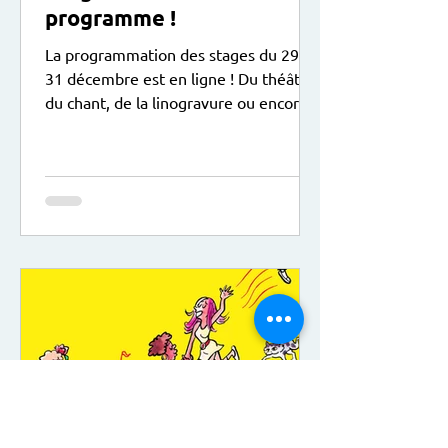
programme !
La programmation des stages du 29 au
31 décembre est en ligne ! Du théâtre,
du chant, de la linogravure ou encore
du dessin sont au programme, le tout
dans une ambiance de Noël ! Ici le lien
pour vous inscrire :
https://www.animactisce.org/16-
trouver-un-stage.htm?
keywords=&categorie=&centre=18&pu
blic=&idtf=16 A noter : Sur le temps du
déjeuner, les enfants peuvent apporter
leur pique-nique.