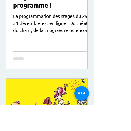
programme !
La programmation des stages du 29 au
31 décembre est en ligne ! Du théâtre,
du chant, de la linogravure ou encore
du dessin sont au programme, le tout
dans une ambiance de Noël ! Ici le lien
pour vous inscrire :
https://www.animactisce.org/16-
trouver-un-stage.htm?
keywords=&categorie=&centre=18&pu
blic=&idtf=16 A noter : Sur le temps du
déjeuner, les enfants peuvent apporter
leur pique-nique.