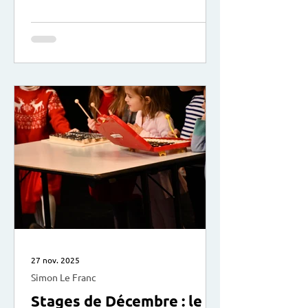
votre enfant et les conflits que vous
pouvez rencontrer. Comment en éviter
certains, en apaiser d’autres ? Et
surtout comment se positionner et
mieux les vivre au quotidien ? avec
Marion Leprovost, accompagnante en
parentalité : “Mère de 2 filles,
j'accompagne les parents dans leur
quotidien avec leur enfant et
adolescent (crises de colère
27 nov. 2025
Simon Le Franc
Stages de Décembre : le