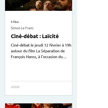
5 févr.
Simon Le Franc
Ciné-débat : Laïcité
Ciné-débat le jeudi 12 février à 19h
autour du film La Séparation de
François Hanss, à l'occasion du
centenaire de la loi sur la laïcité le 9
décembre 2025. Le débat animé par
Sylvain Solustri sera suivi d’une
collation. Entrée libre. Exposition
didactique du Patronage Laïque Jules
Vallès à voir actuellement au centre.