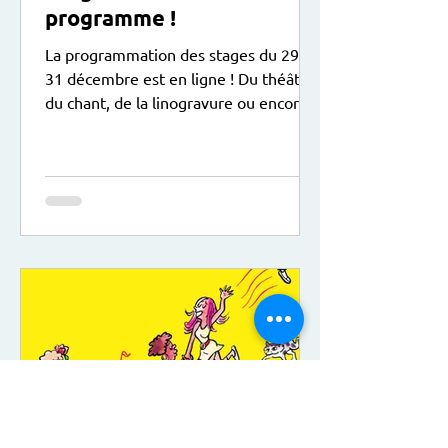
programme !
La programmation des stages du 29 au
31 décembre est en ligne ! Du théâtre,
du chant, de la linogravure ou encore
du dessin sont au programme, le tout
dans une ambiance de Noël ! Ici le lien
pour vous inscrire :
https://www.animactisce.org/16-
trouver-un-stage.htm?
keywords=&categorie=&centre=18&pu
blic=&idtf=16 A noter : Sur le temps du
déjeuner, les enfants peuvent apporter
leur pique-nique.