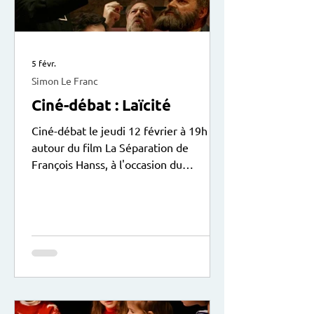
5 févr.
Simon Le Franc
Ciné-débat : Laïcité
Ciné-débat le jeudi 12 février à 19h
autour du film La Séparation de
François Hanss, à l'occasion du
centenaire de la loi sur la laïcité le 9
décembre 2025. Le débat animé par
Sylvain Solustri sera suivi d’une
collation. Entrée libre. Exposition
didactique du Patronage Laïque Jules
Vallès à voir actuellement au centre.