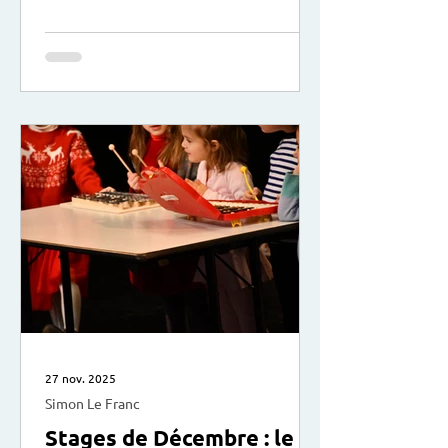
votre enfant et les conflits que vous
pouvez rencontrer. Comment en éviter
certains, en apaiser d’autres ? Et
surtout comment se positionner et
mieux les vivre au quotidien ? avec
Marion Leprovost, accompagnante en
parentalité : “Mère de 2 filles,
j'accompagne les parents dans leur
quotidien avec leur enfant et
adolescent (crises de colère
27 nov. 2025
Simon Le Franc
Stages de Décembre : le