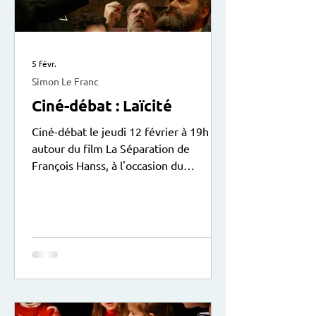
5 févr.
Simon Le Franc
Ciné-débat : Laïcité
Ciné-débat le jeudi 12 février à 19h
autour du film La Séparation de
François Hanss, à l'occasion du
centenaire de la loi sur la laïcité le 9
décembre 2025. Le débat animé par
Sylvain Solustri sera suivi d’une
collation. Entrée libre. Exposition
didactique du Patronage Laïque Jules
Vallès à voir actuellement au centre.