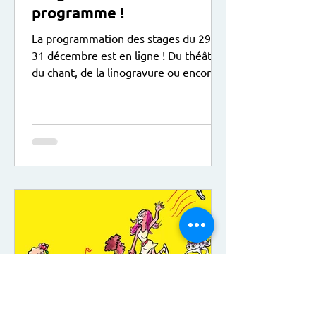
programme !
La programmation des stages du 29 au
31 décembre est en ligne ! Du théâtre,
du chant, de la linogravure ou encore
du dessin sont au programme, le tout
dans une ambiance de Noël ! Ici le lien
pour vous inscrire :
https://www.animactisce.org/16-
trouver-un-stage.htm?
keywords=&categorie=&centre=18&pu
blic=&idtf=16 A noter : Sur le temps du
déjeuner, les enfants peuvent apporter
leur pique-nique.