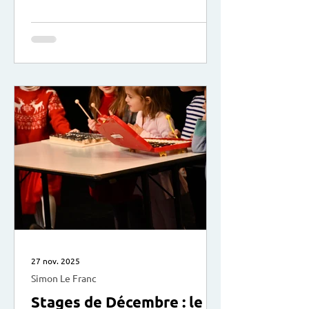
votre enfant et les conflits que vous
pouvez rencontrer. Comment en éviter
certains, en apaiser d’autres ? Et
surtout comment se positionner et
mieux les vivre au quotidien ? avec
Marion Leprovost, accompagnante en
parentalité : “Mère de 2 filles,
j'accompagne les parents dans leur
quotidien avec leur enfant et
adolescent (crises de colère
27 nov. 2025
Simon Le Franc
Stages de Décembre : le