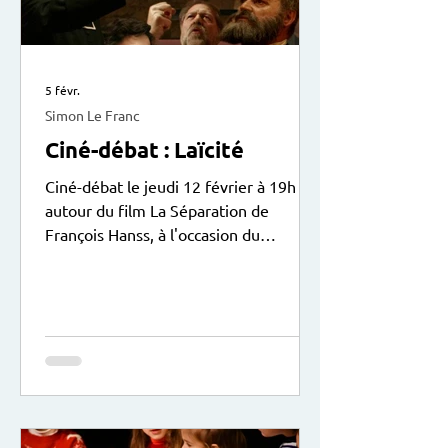
5 févr.
Simon Le Franc
Ciné-débat : Laïcité
Ciné-débat le jeudi 12 février à 19h
autour du film La Séparation de
François Hanss, à l'occasion du
centenaire de la loi sur la laïcité le 9
décembre 2025. Le débat animé par
Sylvain Solustri sera suivi d’une
collation. Entrée libre. Exposition
didactique du Patronage Laïque Jules
Vallès à voir actuellement au centre.