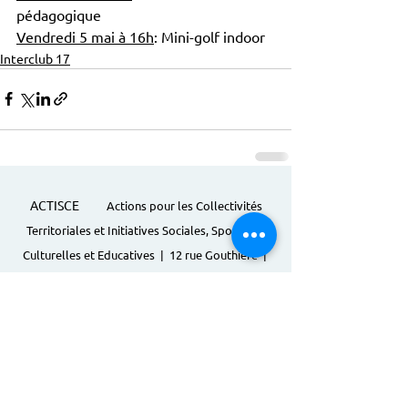
pédagogique 
Vendredi 5 mai à 16h
: Mini-golf indoor
Interclub 17
ACTISCE
Actions pour les Collectivités
Territoriales et Initiatives Sociales, Sportives,
Culturelles et Educatives | 12 rue Gouthière |
75013 Paris |
01 45 81 13 13
© Actisce - 2023
s'inscrire à notre lettre
d'information