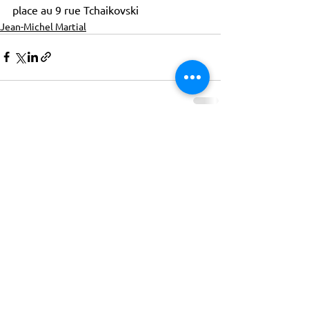
place au 9 rue Tchaikovski 
Jean-Michel Martial
ACTISCE
Actions pour les Collectivités
Territoriales et Initiatives Sociales, Sportives,
Culturelles et Educatives | 12 rue Gouthière |
75013 Paris |
01 45 81 13 13
© Actisce - 2023
s'inscrire à notre lettre
d'information
S'abonner