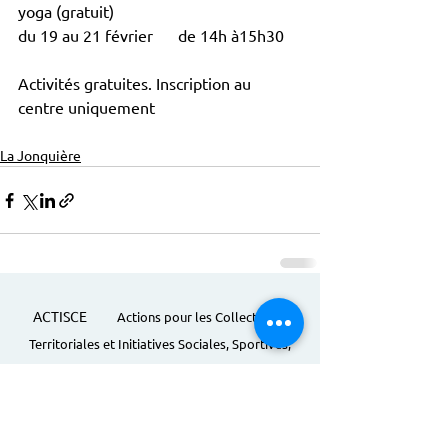
yoga (gratuit)
du 19 au 21 février 	de 14h à15h30
Activités gratuites. Inscription au 
centre uniquement
La Jonquière
ACTISCE
Actions pour les Collectivités
Territoriales et Initiatives Sociales, Sportives,
Culturelles et Educatives | 12 rue Gouthière |
75013 Paris |
01 45 81 13 13
© Actisce - 2023