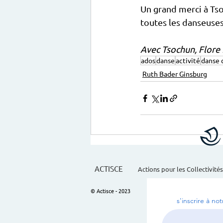
Un grand merci à Tso
toutes les danseuses
Avec Tsochun, Flore E
ados
danse
activité
danse 
Ruth Bader Ginsburg
ACTISCE
Actions pour les Collectivités
© Actisce - 2023
s'inscrire à no