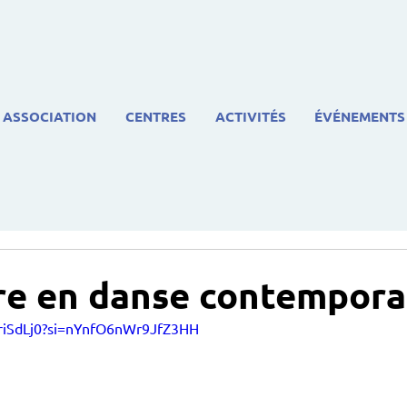
ASSOCIATION
CENTRES
ACTIVITÉS
ÉVÉNEMENTS
re en danse contempora
OriSdLj0?si=nYnfO6nWr9JfZ3HH