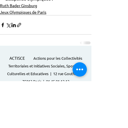
Ruth Bader Ginsburg
Jeux Olympiques de Paris
ACTISCE
Actions pour les Collectivités
Territoriales et Initiatives Sociales, Sportives,
Culturelles et Educatives | 12 rue Gouthière |
75013 Paris |
01 45 81 13 13
© Actisce - 2023
s'inscrire à notre lettre
d'information