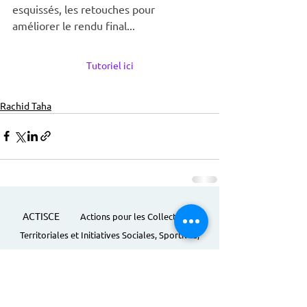
esquissés, les retouches pour 
améliorer le rendu final...
Tutoriel ici
Rachid Taha
ACTISCE
Actions pour les Collectivités
Territoriales et Initiatives Sociales, Sportives,
Culturelles et Educatives | 12 rue Gouthière |
75013 Paris |
01 45 81 13 13
© Actisce - 2023