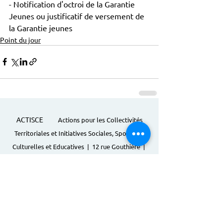
- Notification d'octroi de la Garantie 
Jeunes ou justificatif de versement de 
la Garantie jeunes
Point du jour
ACTISCE
Actions pour les Collectivités
Territoriales et Initiatives Sociales, Sportives,
Culturelles et Educatives | 12 rue Gouthière |
75013 Paris |
01 45 81 13 13
© Actisce - 2023
s'inscrire à notre lettre
d'information