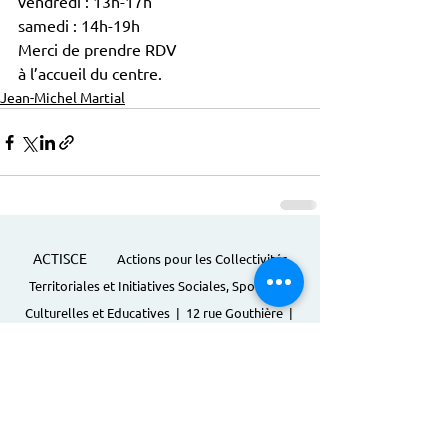
vendredi : 13h-17h
samedi : 14h-19h
Merci de prendre RDV
à l’accueil du centre.
Jean-Michel Martial
ACTISCE
Actions pour les Collectivités
Territoriales et Initiatives Sociales, Sportives,
Culturelles et Educatives | 12 rue Gouthière |
75013 Paris |
01 45 81 13 13
© Actisce - 2023
s'inscrire à notre lettre
d'information