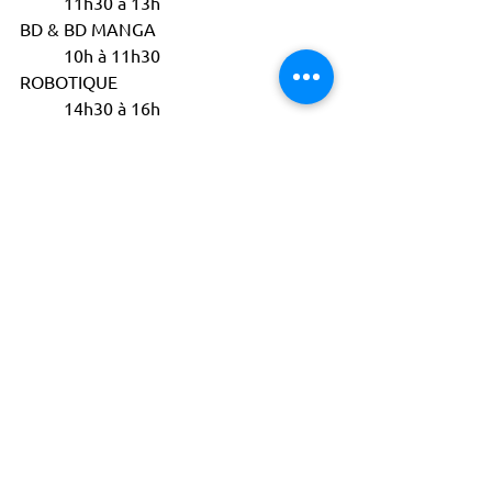
	11h30 à 13h
BD & BD MANGA				
	10h à 11h30
ROBOTIQUE					
	14h30 à 16h
12-17 ANS:
THÉÂTRE						
	15h à 17h30
*A l'annexe La Bourdonnais, 105 
avenue de la Bourdonnais 75007 Paris 
Un certificat médical est demandé pour 
toute activité physique.
Richard Wright