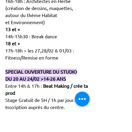
16h-18h : Architectes en Herbe
(création de dessins, maquettes,
autour du thème Habitat
et Environnement)
13 et +
14h-15h30 : Break dance
18 et +
17h-18h > les 27,28/02 & 01/03 :
Fitness/Remise en forme 
SPECIAL OUVERTURE DU STUDIO
DU 20 AU 24/02 >14-26 ANS
Entre 14h & 17h :
 Beat Making / crée ta 
prod
Stage Gratuit de 5H / 1h par jour.
Inscription auprès du centre.
DU 27/02 au 03/03 > 14-26 ANS
Entre 14h & 18h : 
Crée ta première 