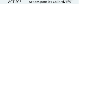
ACTISCE
Actions pour les Collectivités
Territoriales et Initiatives Sociales, Sportives,
Culturelles et Educatives | 12 rue Gouthière |
75013 Paris |
01 45 81 13 13
© Actisce - 2023
s'inscrire à notre lettre
d'information
S'abonner