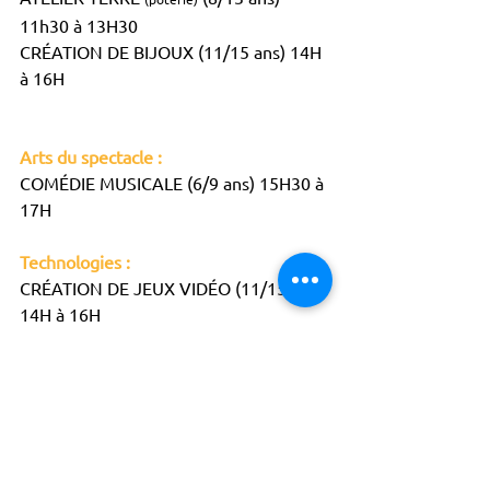
11h30 à 13H30
CRÉATION DE BIJOUX (11/15 ans) 14H 
à 16H						
Arts du spectacle : 	
COMÉDIE MUSICALE (6/9 ans) 15H30 à 
17H
Technologies : 
CRÉATION DE JEUX VIDÉO (11/15 ans) 
14H à 16H
Musique : 
COACHING VOCAL (11/15 ans) 14H à 
15H30
ENSEMBLE VOCAL 
(VARIÉTÉS, POP, JAZZ)
(16 ans et +) 15H30 à 17H30