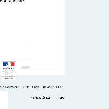
ent familial*.
2 rue Gouthière | 75013 Paris | 01 45 81 13 13
Mentions légales
RGPD