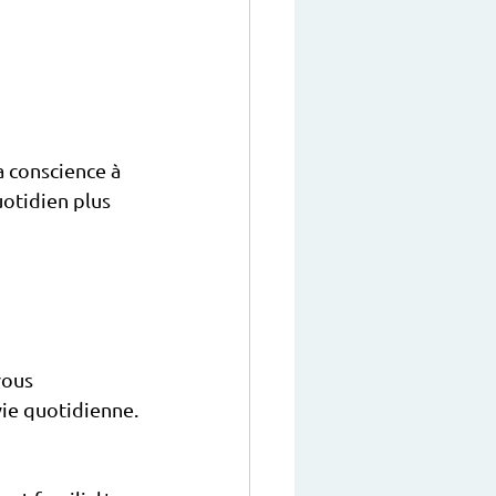
 conscience à 
uotidien plus 
vous 
vie quotidienne.