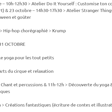
e – 10h-12h30 > Atelier Do It Yourself : Customise ton co
irt) & 23 octobre – 14h30-17h30 > Atelier Stranger Things
oween et goûter
 > Hip-hop chorégraphié > Krump
 31 OCTOBRE
yoga pour les tout petits            
Arts du cirque et relaxation
> Chant et percussions & 11h-12h > Découverte du yoga 
iques
 > Créations fantastiques (écriture de contes et illustra