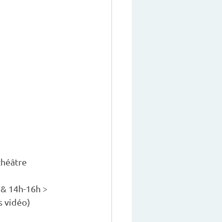
théâtre
 & 14h-16h > 
s vidéo)