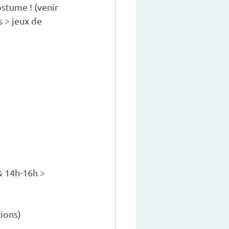
stume ! (venir 
 > jeux de 
& 14h-16h > 
tions)