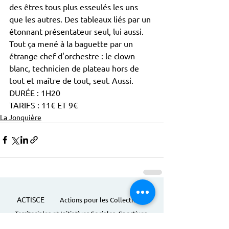
des êtres tous plus esseulés les uns 
que les autres. Des tableaux liés par un 
étonnant présentateur seul, lui aussi. 
Tout ça mené à la baguette par un 
étrange chef d'orchestre : le clown 
blanc, technicien de plateau hors de 
tout et maître de tout, seul. Aussi. 
DURÉE : 1H20
TARIFS : 11€ ET 9€ 
La Jonquière
ACTISCE
Actions pour les Collectivités
Territoriales et Initiatives Sociales, Sportives,
Culturelles et Educatives | 12 rue Gouthière |