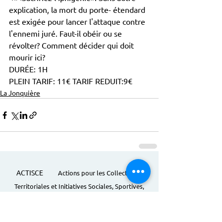
explication, la mort du porte- étendard 
est exigée pour lancer l'attaque contre 
l'ennemi juré. Faut-il obéir ou se 
révolter? Comment décider qui doit 
mourir ici?
DURÉE: 1H
PLEIN TARIF: 11€ TARIF REDUIT:9€
La Jonquière
ACTISCE
Actions pour les Collectivités
Territoriales et Initiatives Sociales, Sportives,
Culturelles et Educatives | 12 rue Gouthière |
75013 Paris |
01 45 81 13 13