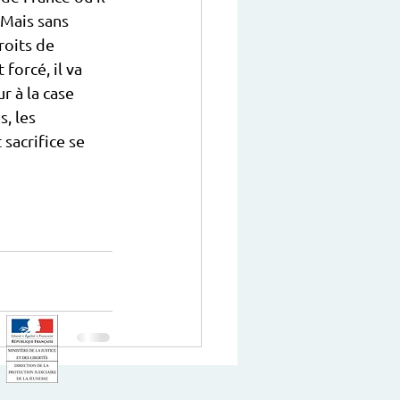
 Mais sans 
roits de 
forcé, il va 
r à la case 
, les 
sacrifice se 