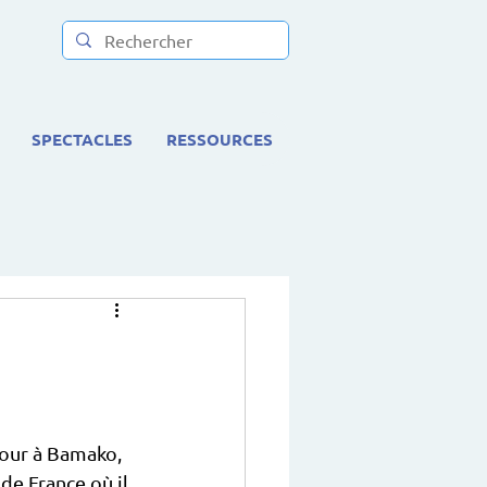
SPECTACLES
RESSOURCES
our à Bamako, 
 de France où il 