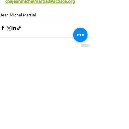
cpajeanmichelmartial@actisce.org
Jean-Michel Martial
ACTISCE
Actions pour les Collectivités
Territoriales et Initiatives Sociales, Sportives,
Culturelles et Educatives | 12 rue Gouthière |
75013 Paris |
01 45 81 13 13
© Actisce - 2023
s'inscrire à notre lettre
d'information