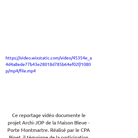
https://video.wixstatic.com/video/45354e_a
4d4a8ede77b43e28018d785b64ef02f/1080
p/mp4/file.mp4
Ce reportage vidéo documente le 
projet Archi-JOP de la Maison Bleue - 
Porte Montmartre. Réalisé par le CPA 
Binet, il témoigne de la participation 