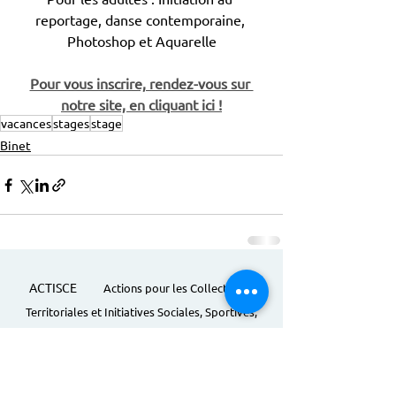
reportage, danse contemporaine, 
Photoshop et Aquarelle
Pour vous inscrire, rendez-vous sur 
notre site, en cliquant ici !
vacances
stages
stage
Binet
ACTISCE
Actions pour les Collectivités
Territoriales et Initiatives Sociales, Sportives,
Culturelles et Educatives | 12 rue Gouthière |
75013 Paris |
01 45 81 13 13
© Actisce - 2023