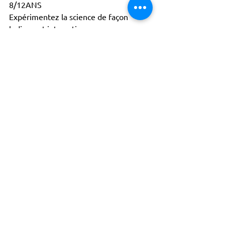
8/12ANS
Expérimentez la science de façon 
ludique et interactive.
Jean-Michel Martial
ACTISCE
Actions pour les Collectivités
Territoriales et Initiatives Sociales, Sportives,
Culturelles et Educatives | 12 rue Gouthière |
75013 Paris |
01 45 81 13 13
© Actisce - 2023
s'inscrire à notre lettre
d'information