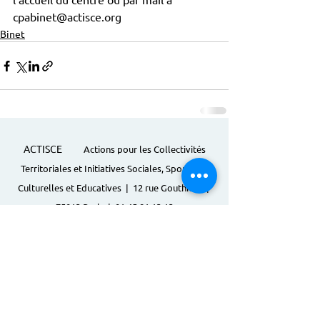
cpabinet@actisce.org
Binet
ACTISCE
Actions pour les Collectivités
Territoriales et Initiatives Sociales, Sportives,
Culturelles et Educatives | 12 rue Gouthière |
75013 Paris |
01 45 81 13 13
© Actisce - 2023
s'inscrire à notre lettre
d'information