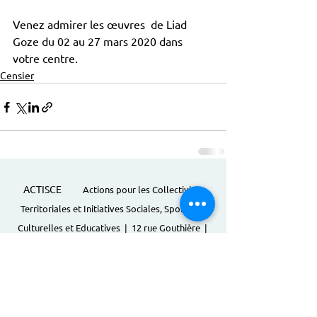
Venez admirer les œuvres  de Liad 
Goze du 02 au 27 mars 2020 dans 
votre centre.
Censier
ACTISCE
Actions pour les Collectivités
Territoriales et Initiatives Sociales, Sportives,
Culturelles et Educatives | 12 rue Gouthière |
75013 Paris |
01 45 81 13 13
© Actisce - 2023
s'inscrire à notre lettre
d'information