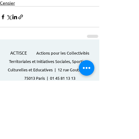
Censier
ACTISCE
Actions pour les Collectivités
Territoriales et Initiatives Sociales, Sportives,
Culturelles et Educatives | 12 rue Gouthière |
75013 Paris |
01 45 81 13 13
© Actisce - 2023
s'inscrire à notre lettre
d'information
S'abonner