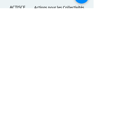
ACTISCE
Actions pour les Collectivités
Territoriales et Initiatives Sociales, Sportives,
Culturelles et Educatives | 12 rue Gouthière |
75013 Paris |
01 45 81 13 13
© Actisce - 2023
s'inscrire à notre lettre
d'information
S'abonner